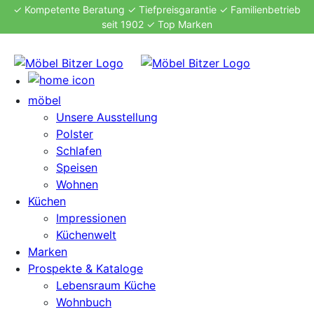
✓ Kompetente Beratung
✓ Tiefpreisgarantie
✓ Familienbetrieb
seit 1902
✓ Top Marken
möbel
Unsere Ausstellung
Polster
Schlafen
Speisen
Wohnen
Küchen
Impressionen
Küchenwelt
Marken
Prospekte & Kataloge
Lebensraum Küche
Wohnbuch