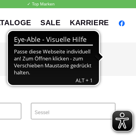
2
✓ Top Marken
ATALOGE
SALE
KARRIERE
Sessel